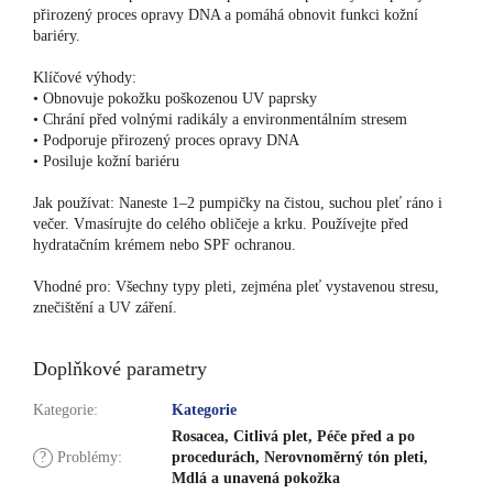
přirozený proces opravy DNA a pomáhá obnovit funkci kožní
bariéry.
Klíčové výhody:
• Obnovuje pokožku poškozenou UV paprsky
• Chrání před volnými radikály a environmentálním stresem
• Podporuje přirozený proces opravy DNA
• Posiluje kožní bariéru
Jak používat: Naneste 1–2 pumpičky na čistou, suchou pleť ráno i
večer. Vmasírujte do celého obličeje a krku. Používejte před
hydratačním krémem nebo SPF ochranou.
Vhodné pro: Všechny typy pleti, zejména pleť vystavenou stresu,
znečištění a UV záření.
Doplňkové parametry
Kategorie
:
Kategorie
Rosacea, Citlivá plet, Péče před a po
?
Problémy
:
procedurách, Nerovnoměrný tón pleti,
Mdlá a unavená pokožka