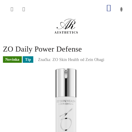
Přejít
NÁKU
na
obsah
KOŠÍK
ZO Daily Power Defense
Novinka
Tip
Značka:
ZO Skin Health od Zein Obagi