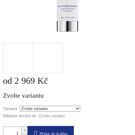
od
2 969 Kč
Měrná
Zvolte variantu
cena:
Varianta
Můžeme doručit do:
Zvolte variantu
Přidat do košíku