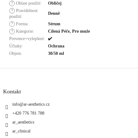
?
Oblast použití
:
Obličej
?
Pravidelnost
Denně
použití
:
?
Forma
:
Sérum
?
Kategorie
:
Cílená Péče, Pro muže
Prevence+vylepšení
:
✔️
Účinky
:
Ochrana
Objem
:
30/50 ml
Z
á
p
a
Kontakt
t
í
info
@
ar-aesthetics.cz
+420 776 781 788
ar_aesthetics
ar_clinical